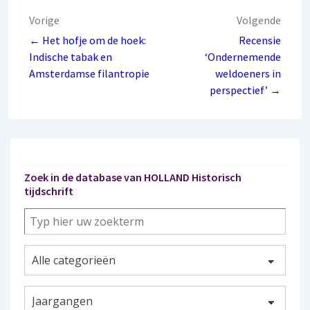
Bericht
Vorige
Volgende
navigatie
← Het hofje om de hoek:
Recensie
Indische tabak en
‘Ondernemende
Amsterdamse filantropie
weldoeners in
perspectief’ →
Zoek in de database van HOLLAND Historisch
tijdschrift