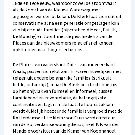
18de en 19de eeuw, waardoor zowel de stoomvaart
als de komst van de Nieuwe Waterweg met
argusogen werden bekeken. De Klerk laat zien dat dit
conservatisme al na een generatie omgeslagen kon
zijn bij de oude families (bijvoorbeeld Mees, Dutilh,
De Monchy) en toont met de geschiedenis van de
Plates aan dat nieuwkomers relatief snel konden
opklimmen naar hogere echelons.
De Plates, van vaderskant Duits, van moederskant
Waals, pasten zich vlot aan. Er waren huwelijken met
telgen uit andere belangrijke families (strikt uit
liefde, natuurlijk), maar De Klerk beschrijft hoe juist
op het snijvlak van formeel en informeel, tussen
familieband en zakenrelatie, de belangrijkste
continuïteiten lagen. In de laatste hoofdstukken
wordt duidelijk hoezeer de familie is vergroeid met de
Rotterdamse elite: kleinzoon Guus werd directeur
van de Rotterdamse woningdienst, neef K.P. van der
Mandele voorzitter van de Kamer van Koophandel,