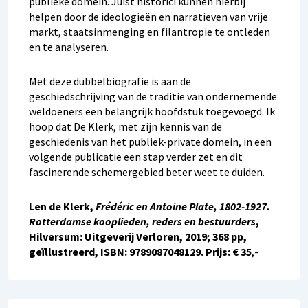
publieke domein. Juist historici kunnen hierbij
helpen door de ideologieën en narratieven van vrije
markt, staatsinmenging en filantropie te ontleden
en te analyseren.
Met deze dubbelbiografie is aan de
geschiedschrijving van de traditie van ondernemende
weldoeners een belangrijk hoofdstuk toegevoegd. Ik
hoop dat De Klerk, met zijn kennis van de
geschiedenis van het publiek-private domein, in een
volgende publicatie een stap verder zet en dit
fascinerende schemergebied beter weet te duiden.
Len de Klerk,
Frédéric en Antoine Plate, 1802-1927.
Rotterdamse kooplieden, reders en bestuurders
,
Hilversum: Uitgeverij Verloren, 2019; 368 pp,
geïllustreerd, ISBN: 9789087048129. Prijs: € 35
,-